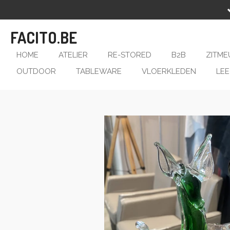
Ga
direct
FACITO.BE
naar
de
HOME
ATELIER
RE-STORED
B2B
ZITME
hoofdinhoud
OUTDOOR
TABLEWARE
VLOERKLEDEN
LE