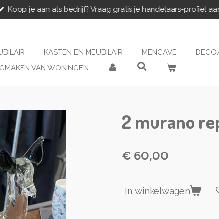
Koop je aan als bedrijf? Vraag gratis je handelaars-profiel aa
UBILAIR
KASTEN EN MEUBILAIR
MENCAVE
DECO/
EGMAKEN VAN WONINGEN
2 murano rep
€ 60,00
In winkelwagen